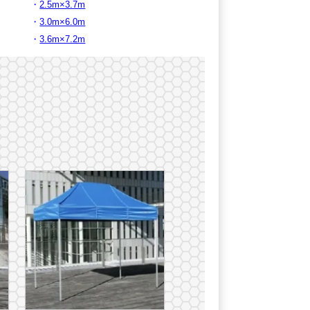
2.5m×3.7m
3.0m×6.0m
3.6m×7.2m